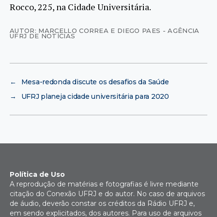
Rocco, 225, na Cidade Universitária.
AUTOR: MARCELLO CORREA E DIEGO PAES - AGÊNCIA
UFRJ DE NOTÍCIAS
←
Mesa-redonda discute os desafios da Saúde
→
UFRJ planeja cidade universitária para 2020
Política de Uso
A reprodução de matérias e fotografias é livre mediante
citação do Conexão UFRJ e do autor. No caso de arquivos
de áudio, deverão constar os créditos da Rádio UFRJ e,
em sendo explicitados, dos autores. Para uso de arquivos