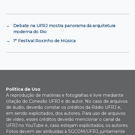
←
Debate na UFRJ mostra panorama da arquitetura
moderna do Rio
→
1° Festival Roxinho de Música
Política de Uso
A reprodução de matérias e fotografias é livre mediante
citação do Conexão UFRJ e do autor. No caso de arquivos
de áudio, deverão constar os créditos da Rádio UFRJ e,
em sendo explicitados, dos autores. Para uso de arquivos
de vídeo, esses créditos deverão mencionar o canal da
UFRJ no YouTube e, caso estejam explicitados, os autores.
Fotos devem ser atribuídas à SGCOM/UFRJ, juntamente