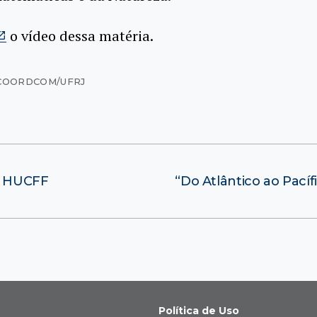
o vídeo dessa matéria.
COORDCOM/UFRJ
no HUCFF
“Do Atlântico ao Pací
Política de Uso