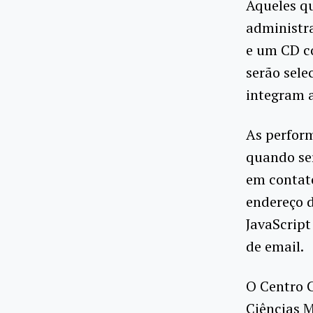
Aqueles q
administra
e um CD c
serão sel
integram a
As perfor
quando ser
em contato
endereço d
JavaScript
de email.
O Centro C
Ciências 