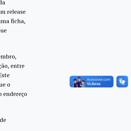
da
um release
ma ficha,
que
embro,
ão, entre
 Este
ue o
 o endereço
 de