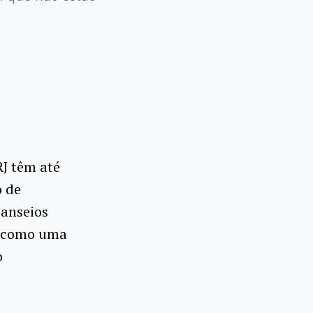
J têm até
o de
 anseios
a como uma
o