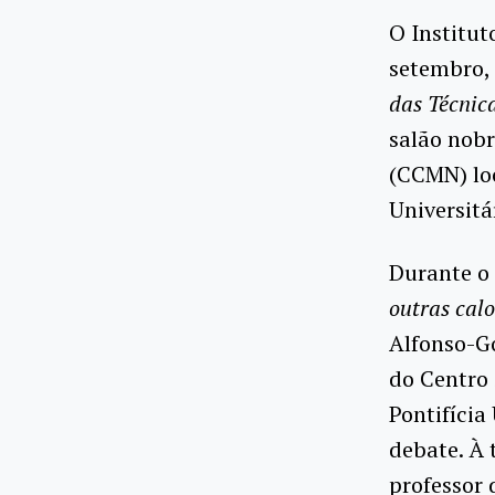
O Institut
setembro,
das Técnic
salão nobr
(CCMN) loc
Universitá
Durante o 
outras cal
Alfonso-Go
do Centro 
Pontifícia
debate. À
professor 