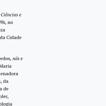
e
 Ciências e
 9h, no
eza
 da Cidade
redos
, nós e
 Maria
rdenadora
, da
a de
ler,
ologia