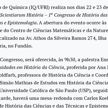
o de Química (IQ/UFRJ) realiza nos dias 22 e 23 d
Scientiarum História – 1º Congresso de História das
as e Epistemologia
. A abertura do evento ocorre às
e do Centro de Ciências Matemáticas e da Natur
alizado na Av. Athos da Silveira Ramos 274, Ilha
ria, no Fundão.
Congresso, será oferecida, às 9h30, a palestra En
osidades em História da Ciência
, proferida por Ana
ldfarb, professora de História da Ciência e Coo
Simão Mathias de Estudos em História da Ciência
 Universidade Católica de São Paulo (USP), seguid
 tarde, haverá uma mesa-redonda com Carlos Koeh
de História das Ciências e das Técnicas e Epistem