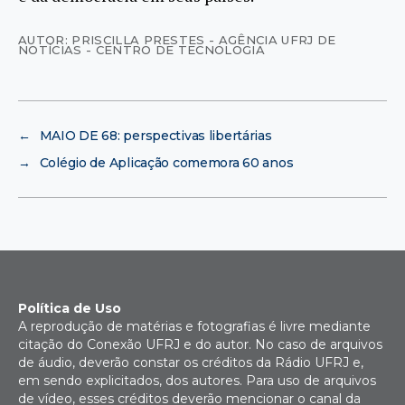
AUTOR: PRISCILLA PRESTES - AGÊNCIA UFRJ DE
NOTÍCIAS - CENTRO DE TECNOLOGIA
←
MAIO DE 68: perspectivas libertárias
→
Colégio de Aplicação comemora 60 anos
Política de Uso
A reprodução de matérias e fotografias é livre mediante
citação do Conexão UFRJ e do autor. No caso de arquivos
de áudio, deverão constar os créditos da Rádio UFRJ e,
em sendo explicitados, dos autores. Para uso de arquivos
de vídeo, esses créditos deverão mencionar o canal da