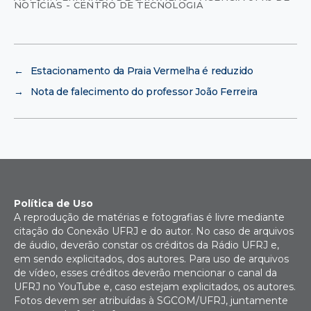
NOTÍCIAS - CENTRO DE TECNOLOGIA
←
Estacionamento da Praia Vermelha é reduzido
→
Nota de falecimento do professor João Ferreira
Política de Uso
A reprodução de matérias e fotografias é livre mediante
citação do Conexão UFRJ e do autor. No caso de arquivos
de áudio, deverão constar os créditos da Rádio UFRJ e,
em sendo explicitados, dos autores. Para uso de arquivos
de vídeo, esses créditos deverão mencionar o canal da
UFRJ no YouTube e, caso estejam explicitados, os autores.
Fotos devem ser atribuídas à SGCOM/UFRJ, juntamente