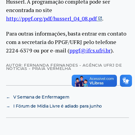
Husserl. A programação completa pode ser
encontrada no site
http://ppgf.org/pdf/husserl_04_08.pdf
.
Para outras informações, basta entrar em contato
com a secretaria do PPGF/UFRJ pelo telefone
2224-6379 ou por e-mail (
ppgf@ifcs.ufrj.br
).
AUTOR: FERNANDA FERNANDES - AGÊNCIA UFRJ DE
NOTÍCIAS - PRAIA VERMELHA
←
V Semana de Enfermagem
→
I Fórum de Mídia Livre é adiado para junho