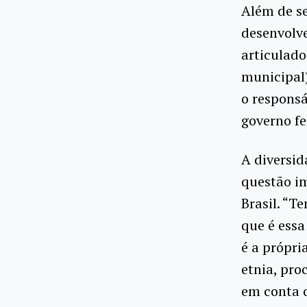
Além de se
desenvolve
articulado
municipal)
o responsá
governo fe
A diversid
questão im
Brasil. “T
que é essa
é a própri
etnia, pro
em conta o