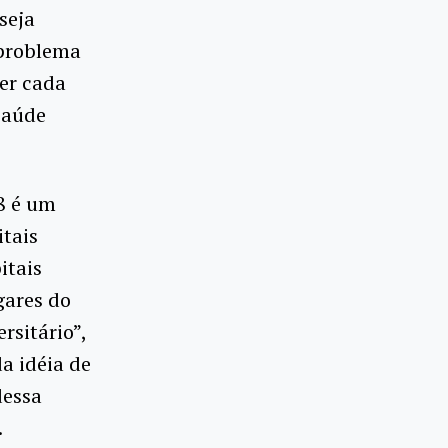
seja
 problema
ser cada
saúde
8 é um
tais
itais
gares do
rsitário”,
da idéia de
dessa
.