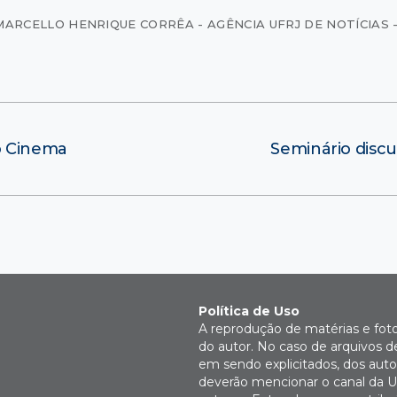
MARCELLO HENRIQUE CORRÊA - AGÊNCIA UFRJ DE NOTÍCIAS -
no Cinema
Seminário disc
Política de Uso
A reprodução de matérias e fot
do autor. No caso de arquivos d
em sendo explicitados, dos autor
deverão mencionar o canal da U