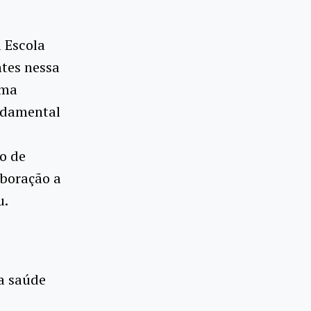
a Escola
ntes nessa
uma
undamental
s
o de
boração a
u.
la saúde
s