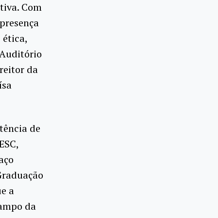
etiva. Com
 presença
 ética,
 Auditório
reitor da
ísa
stência de
ESC,
aço
 Graduação
ue a
campo da