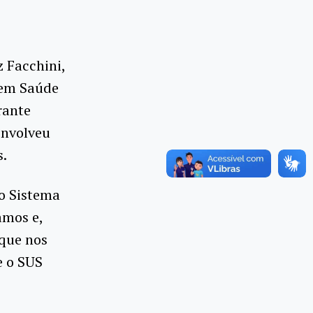
z Facchini,
 em Saúde
rante
envolveu
s.
do Sistema
amos e,
 que nos
e o SUS