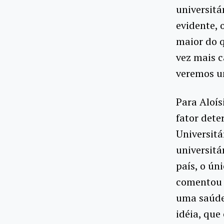
universitá
evidente,
maior do q
vez mais c
veremos um
Para Aloís
fator dete
Universitá
universitá
país, o ún
comentou o
uma saúde 
idéia, que