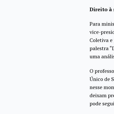
Direito à
Para minis
vice-presi
Coletiva e
palestra “
uma anális
O professo
Único de 
nesse mome
deixam pr
pode segu