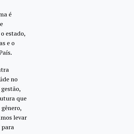
ema é
 e
 o estado,
as e o
País.
utra
aúde no
 gestão,
rutura que
 gênero,
amos levar
o para