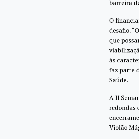
barreira d
O financi
desafio. “
que possa
viabilizaç
às caracte
faz parte 
Saúde.
A II Sema
redondas e
encerramen
Violão Mág