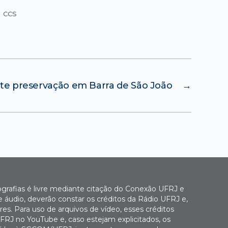
 CCS
ute preservação em Barra de São João
→
ografias é livre mediante citação do Conexão UFRJ e
e áudio, deverão constar os créditos da Rádio UFRJ e,
es. Para uso de arquivos de vídeo, esses créditos
FRJ no YouTube e, caso estejam explicitados, os