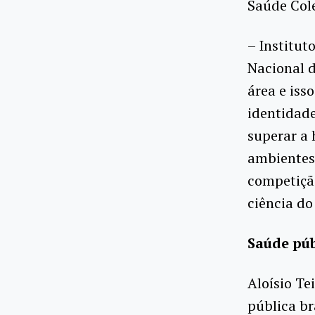
Saúde Cole
– Institut
Nacional d
área e iss
identidade
superar a 
ambientes
competiçã
ciência do
Saúde púb
Aloísio Te
pública br