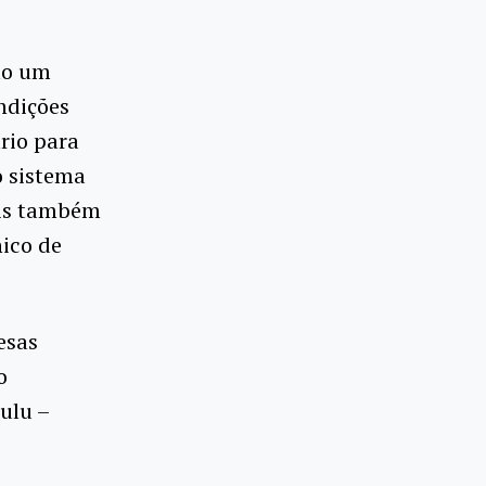
mo um
ndições
rio para
o sistema
ais também
nico de
esas
o
ulu –