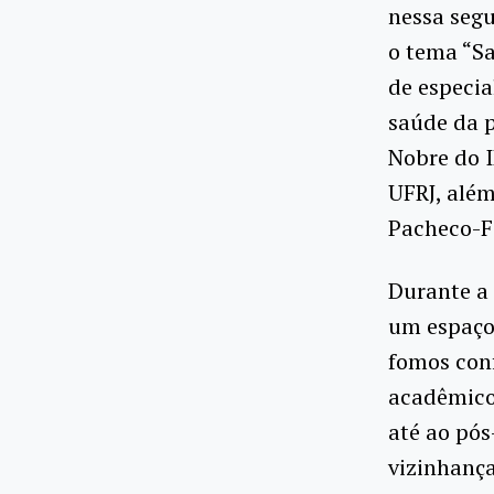
nessa segu
o tema “Sa
de especia
saúde da p
Nobre do I
UFRJ, alé
Pacheco-Fe
Durante a 
um espaço 
fomos con
acadêmico
até ao pós
vizinhanç