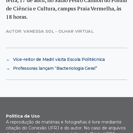
feira, 17 de abril, no Salão Pedro Calmon do Fórum
de Ciência e Cultura, campus Praia Vermelha, às
18 horas.
AUTOR: VANESSA SOL - OLHAR VIRTUAL
←
Vice-reitor de Madri visita Escola Politécnica
→
Professoras lançam “Bacteriologia Geral”
Política de Uso
A reprodução de matérias e fotografias é livre mediante
citação do Conexão UFRJ e do autor. No caso de arquivos