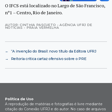
O IFCS está localizado no Largo de São Francisco,
nº1 – Centro, Rio de Janeiro.
AUTOR: CINTHIA PASCUETO - AGÊNCIA UFRJ DE
NOTÍCIAS - PRAIA VERMELHA
←
“A invenção do Brasil: novo título da Editora UFRJ
→
Reitoria critica cartaz ofensivo sobre o PRE
Política de Uso
A reprodução de matérias e fotografias é livre mediante
citação do Conexão UFRJ e do autor. No caso de arquivos