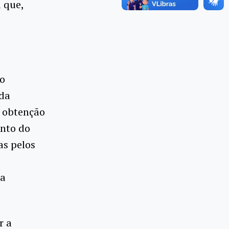
 que,
 o
 da
a obtenção
ento do
as pelos
da
r a