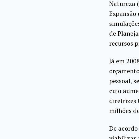
Natureza 
Expansão d
simulações
de Planej
recursos p
Já em 2008
orçamento
pessoal, s
cujo aume
diretrizes
milhões de
De acordo 
viabilizar