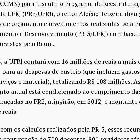
(CCMN) para discutir o Programa de Reestruturaç
a UFRJ (PRE/UFRJ), o reitor Aloísio Teixeira divu
 de orçamento e investimentos realizadas pela P
amento e Desenvolvimento (PR-3/UFRJ) com base 
revistos pelo Reuni.
, a UFRJ contará com 16 milhões de reais a mais
 para as despesas de custeio (que incluem gasto
erviços e material), totalizando R$ 108 milhões. A
nto anual está condicionado ao cumprimento da
 traçadas no PRE, atingirão, em 2012, o montante
 reais.
com os cálculos realizados pela PR-3, esses recur
 a contratação de 700 docentes, 800 servidores té