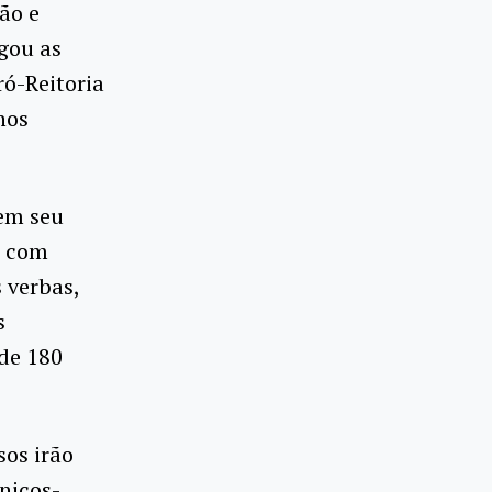
ão e
lgou as
ró-Reitoria
nos
 em seu
s com
s verbas,
s
 de 180
sos irão
cnicos-