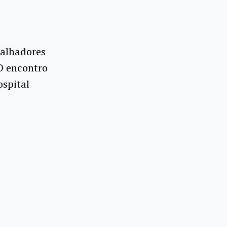
balhadores
 O encontro
ospital