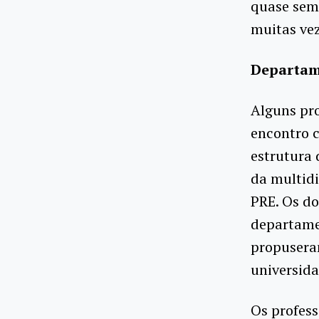
quase sem
muitas vez
Departam
Alguns pr
encontro c
estrutura
da multid
PRE. Os do
departamen
propuseram
universida
Os profes