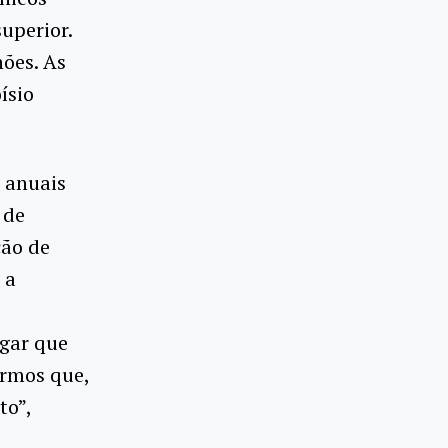
uperior.
hões. As
ísio
 anuais
 de
ção de
 a
egar que
armos que,
to”,