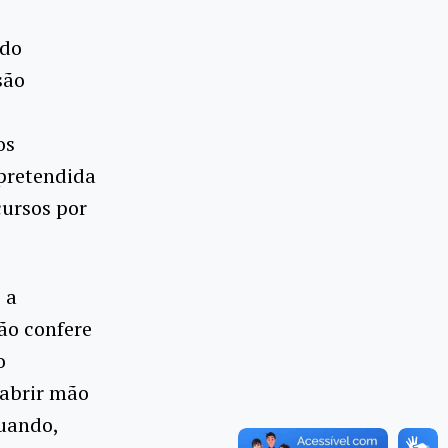
 do
são
os
pretendida
cursos por
 a
ão confere
o
 abrir mão
quando,