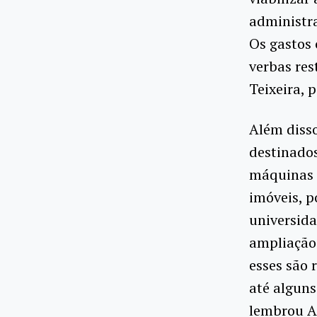
administra
Os gastos 
verbas res
Teixeira, 
Além disso
destinados
máquinas e
imóveis, p
universida
ampliação:
esses são 
até alguns
lembrou Al