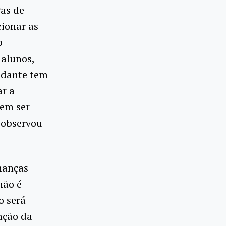
gas de
ionar as
o
alunos,
udante tem
r a
vem ser
, observou
nanças
não é
o será
nção da