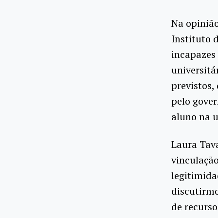
Na opinião
Instituto 
incapazes 
universitá
previstos
pelo gover
aluno na u
Laura Tava
vinculaçã
legitimida
discutirmo
de recurso