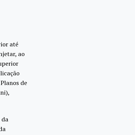
ior até
njetar, ao
uperior
plicação
 Planos de
ni),
e da
 da