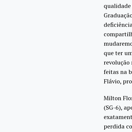
qualidade 
Graduação
deficiênci
compartil
mudaremos 
que ter u
revolução 
feitas na 
Flávio, pr
Milton Flo
(SG-6), a
exatamente
perdida c