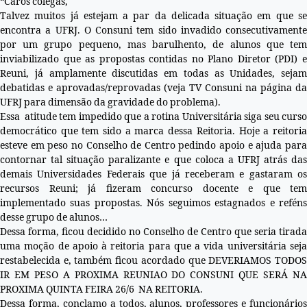
“Caros colegas,
Talvez muitos já estejam a par da delicada situação em que se
encontra a UFRJ. O Consuni tem sido invadido consecutivamente
por um grupo pequeno, mas barulhento, de alunos que tem
inviabilizado que as propostas contidas no Plano Diretor (PDI) e
Reuni, já amplamente discutidas em todas as Unidades, sejam
debatidas e aprovadas/reprovadas (veja TV Consuni na página da
UFRJ para dimensão da gravidade do problema).
Essa atitude tem impedido que a rotina Universitária siga seu curso
democrático que tem sido a marca dessa Reitoria. Hoje a reitoria
esteve em peso no Conselho de Centro pedindo apoio e ajuda para
contornar tal situação paralizante e que coloca a UFRJ atrás das
demais Universidades Federais que já receberam e gastaram os
recursos Reuni; já fizeram concurso docente e que tem
implementado suas propostas. Nós seguimos estagnados e reféns
desse grupo de alunos…
Dessa forma, ficou decidido no Conselho de Centro que seria tirada
uma moção de apoio à reitoria para que a vida universitária seja
restabelecida e, também ficou acordado que DEVERIAMOS TODOS
IR EM PESO A PROXIMA REUNIAO DO CONSUNI QUE SERÁ NA
PROXIMA QUINTA FEIRA 26/6 NA REITORIA.
Dessa forma, conclamo a todos, alunos, professores e funcionários