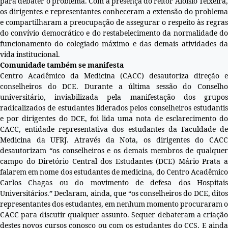
para debater o problema. Com a presença do reitor Aloisio Teixeira,
os dirigentes e representantes conheceram a extensão do problema
e compartilharam a preocupação de assegurar o respeito às regras
do convívio democrático e do restabelecimento da normalidade do
funcionamento do colegiado máximo e das demais atividades da
vida institucional.
Comunidade também se manifesta
Centro Acadêmico da Medicina (CACC) desautoriza direção e
conselheiros do DCE.
Durante a última sessão do Conselho
universitário, inviabilizada pela manifestação dos grupos
radicalizados de estudantes liderados pelos conselheiros estudantis
e por dirigentes do DCE, foi lida uma nota de esclarecimento do
CACC, entidade representativa dos estudantes da Faculdade de
Medicina da UFRJ. Através da Nota, os dirigentes do CACC
desautorizam “os conselheiros e os demais membros de qualquer
campo do Diretório Central dos Estudantes (DCE) Mário Prata a
falarem em nome dos estudantes de medicina, do Centro Acadêmico
Carlos Chagas ou do movimento de defesa dos Hospitais
Universitários.” Declaram, ainda, que “os conselheiros do DCE, ditos
representantes dos estudantes, em nenhum momento procuraram o
CACC para discutir qualquer assunto. Sequer debateram a criação
destes novos cursos conosco ou com os estudantes do CCS. E ainda