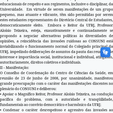
educacionais de respeito e aos regimentos, inclusive o disciplinar, da
Universidade. Em virtude de serem manifestações de um grupo
pequeno, mas atuante e vibrante, têm sido permitidas por serem
estes estudantes representantes do Diretório Central de Estudantes,
democraticamente eleito. Embora o Reitor da UFRJ, Professor
Aloísio Teixeira, esteja, exaustivamente e continuadamente se
propondo a negociar alternativas políticas às diversidades de
opiniões, a reincidência das invasões ruidosas ao CONSUNI está
inviabilizando o funcionamento normal do Colegiado principal da
UFRJ, impedindo deliberações de assuntos da pauta das reuniões de
interesse e importância social, institucional e individual, atingindo,
autoritariamente, direitos coletivos e individuais.
II – Manifestação:
O Conselho de Coordenação do Centro de Ciências da Saúde, em
reunião de 23 de junho de 2008, por unanimidade, manifestou
grande preocupação com o caráter das manifestações discentes no
plenário do CONSUNI e deliberou:
• Apoiar o Magnífico Reitor, Professor Aloísio Teixeira, na condução
pacífica do problema, com a autoridade e tranqüilidade,
fundamentais ao convívio democrático e harmônico da UFRJ;
• Condenar o caráter desrespeitoso e agressivo das invasões ao