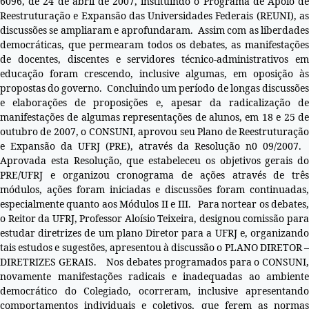
6096, de 24 de abril de 2007, instituindo o Programa de Apoio de
Reestruturação e Expansão das Universidades Federais (REUNI), as
discussões se ampliaram e aprofundaram. Assim com as liberdades
democráticas, que permearam todos os debates, as manifestações
de docentes, discentes e servidores técnico-administrativos em
educação foram crescendo, inclusive algumas, em oposição às
propostas do governo. Concluindo um período de longas discussões
e elaborações de proposições e, apesar da radicalização de
manifestações de algumas representações de alunos, em 18 e 25 de
outubro de 2007, o CONSUNI, aprovou seu Plano de Reestruturação
e Expansão da UFRJ (PRE), através da Resolução n0 09/2007.
Aprovada esta Resolução, que estabeleceu os objetivos gerais do
PRE/UFRJ e organizou cronograma de ações através de três
módulos, ações foram iniciadas e discussões foram continuadas,
especialmente quanto aos Módulos II e III. Para nortear os debates,
o Reitor da UFRJ, Professor Aloísio Teixeira, designou comissão para
estudar diretrizes de um plano Diretor para a UFRJ e, organizando
tais estudos e sugestões, apresentou à discussão o PLANO DIRETOR –
DIRETRIZES GERAIS. Nos debates programados para o CONSUNI,
novamente manifestações radicais e inadequadas ao ambiente
democrático do Colegiado, ocorreram, inclusive apresentando
comportamentos individuais e coletivos, que ferem as normas