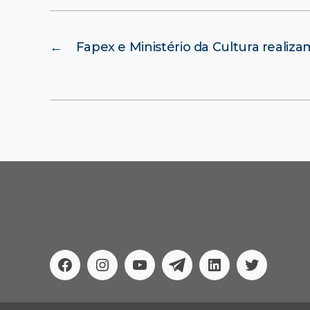
←
Fapex e Ministério da Cultura realiz
Facebook
Instagram
Youtube
Telegram
Linkedin
Twitter