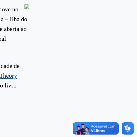
move no
a – Ilha do
e aberta ao
nal
idade de
 Theory
o livro