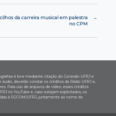
ilhos da carreira musical em palestra
→
no CPM
ografias é livre mediante citação do Conexão UFRJ e
e áudio, deverão constar os créditos da Rádio UFRJ e,
es. Para uso de arquivos de vídeo, esses créditos
FRJ no YouTube e, caso estejam explicitados, os
buídas à SGCOM/UFRJ, juntamente ao nome do