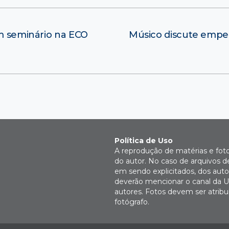
am seminário na ECO
Músico discute empec
Política de Uso
A reprodução de matérias e fot
do autor. No caso de arquivos d
em sendo explicitados, dos autor
deverão mencionar o canal da U
autores. Fotos devem ser atri
fotógrafo.