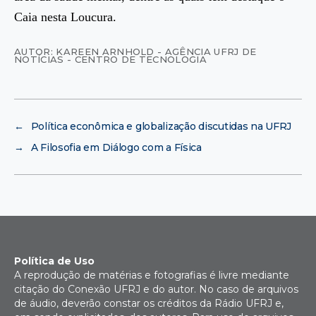
Caia nesta Loucura.
AUTOR: KAREEN ARNHOLD - AGÊNCIA UFRJ DE
NOTÍCIAS - CENTRO DE TECNOLOGIA
←
Política econômica e globalização discutidas na UFRJ
→
A Filosofia em Diálogo com a Física
Política de Uso
A reprodução de matérias e fotografias é livre mediante
citação do Conexão UFRJ e do autor. No caso de arquivos
de áudio, deverão constar os créditos da Rádio UFRJ e,