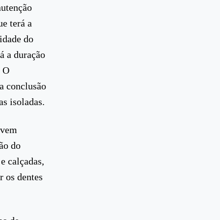
anutenção
e terá a
idade do
á a duração
. O
 a conclusão
as isoladas.
devem
ção do
e calçadas,
r os dentes