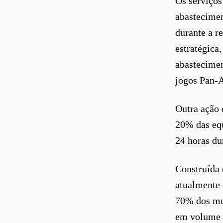
Os serviços
abastecime
durante a r
estratégica
abastecimen
jogos Pan-A
Outra ação
20% das equ
24 horas du
Construída 
atualmente 
70% dos mu
em volume d