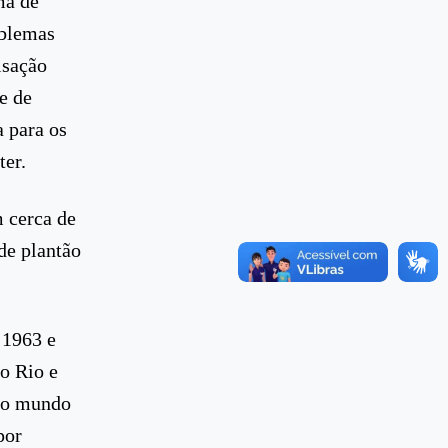
ma de
oblemas
isação
e de
 para os
ter.
 cerca de
de plantão
 1963 e
o Rio e
 do mundo
por