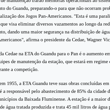
 de manutenção trarão melhorias operacionais ao siste
nto do Guandu, preparando-o para que não ocorram pr
ealização dos Jogos Pan-Americanos. "Esta é uma paral
, que visa eliminar diversos vazamentos ao longo da red
to, dando uma maior segurança na distribuição de água
mericanos", afirma o presidente da Cedae, Wagner Vic
 da Cedae na ETA do Guandu para o Pan é o aumento em
ipes de manutenção da estação, que estará em regime 
rante a competição.
em 1955, a ETA Guandu teve suas obras concluídas em
é a responsável pelo abastecimento de 85% da cidade d
nicípios da Baixada Fluminense. A estação é a maior
e água tratada produzida e trata 45 mil litros de água 