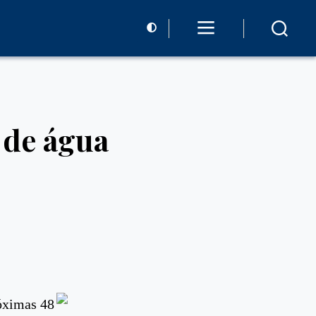
 de água
óximas 48