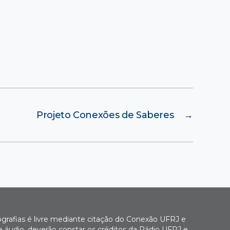
Projeto Conexões de Saberes
→
ografias é livre mediante citação do Conexão UFRJ e
e áudio, deverão constar os créditos da Rádio UFRJ e,