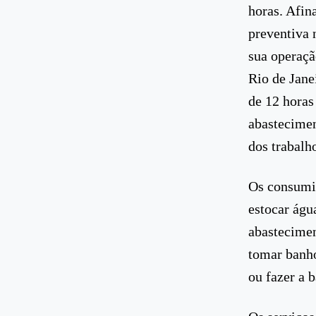
horas. Afin
preventiva 
sua operaçã
Rio de Jane
de 12 horas
abastecimen
dos trabalh
Os consumid
estocar água
abastecimen
tomar banho
ou fazer a 