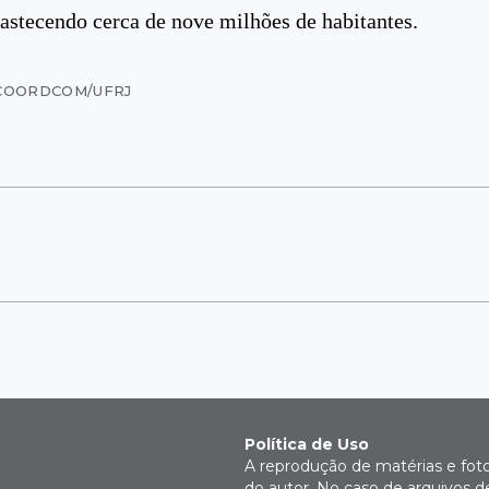
astecendo cerca de nove milhões de habitantes.
COORDCOM/UFRJ
Política de Uso
A reprodução de matérias e fot
do autor. No caso de arquivos d