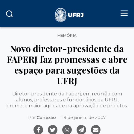
Categorias
MEMÓRIA
Novo diretor-presidente da
FAPERJ faz promessas e abre
espaço para sugestões da
UFRJ
Diretor-presidente da Faperj, em reunião com
alunos, professores e funcionários da UFRJ,
promete maior agilidade na aprovação de projetos.
Por
Conexão
19 de janeiro de 2007