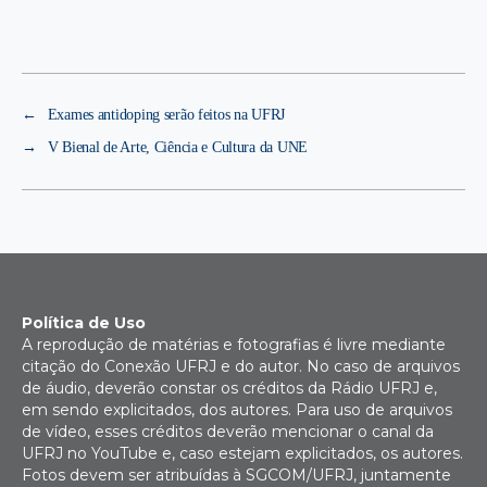
←
Exames antidoping serão feitos na UFRJ
→
V Bienal de Arte, Ciência e Cultura da UNE
Política de Uso
A reprodução de matérias e fotografias é livre mediante
citação do Conexão UFRJ e do autor. No caso de arquivos
de áudio, deverão constar os créditos da Rádio UFRJ e,
em sendo explicitados, dos autores. Para uso de arquivos
de vídeo, esses créditos deverão mencionar o canal da
UFRJ no YouTube e, caso estejam explicitados, os autores.
Fotos devem ser atribuídas à SGCOM/UFRJ, juntamente