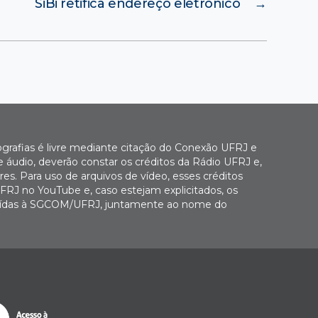
SiBi retifica endereço eletrônico
→
ografias é livre mediante citação do Conexão UFRJ e
e áudio, deverão constar os créditos da Rádio UFRJ e,
es. Para uso de arquivos de vídeo, esses créditos
FRJ no YouTube e, caso estejam explicitados, os
buídas à SGCOM/UFRJ, juntamente ao nome do