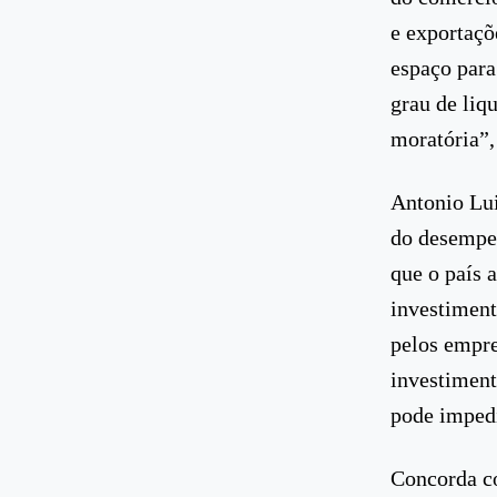
e exportaçõ
espaço para
grau de liq
moratória”,
Antonio Lui
do desempen
que o país 
investimen
pelos empre
investiment
pode impedi
Concorda co