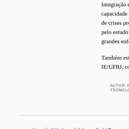
Integração 
capacidade 
de crises p
pelo estudo
grandes euf
Também esti
IE/UFRJ, c
AUTOR: 
TECNOL