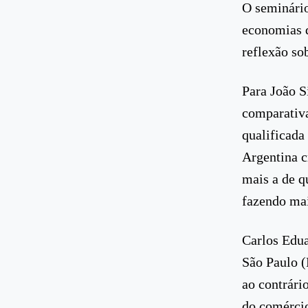
O seminário
economias d
reflexão so
Para João S
comparativa
qualificada
Argentina c
mais a de q
fazendo mai
Carlos Edua
São Paulo (
ao contrári
do comércio