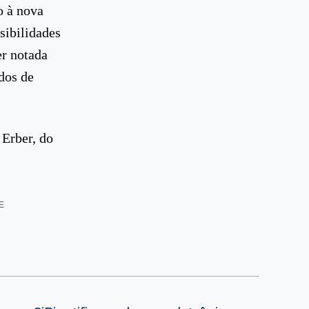
o à nova
sibilidades
er notada
dos de
 Erber, do
E