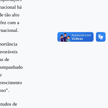
rnacional há
e tão alto
 fez com a
rnacional.
portância
avoráveis
as de
acompanhado
r
crescimento
oso”.
studos de