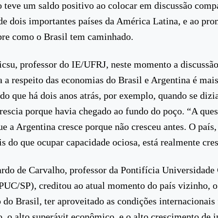
 teve um saldo positivo ao colocar em discussão compa
e dois importantes países da América Latina, e ao pr
bre como o Brasil tem caminhado.
icsu, professor do IE/UFRJ, neste momento a discussã
 a respeito das economias do Brasil e Argentina é mai
 do que há dois anos atrás, por exemplo, quando se dizi
rescia porque havia chegado ao fundo do poço. “A ques
ue a Argentina cresce porque não cresceu antes. O país, 
s do que ocupar capacidade ociosa, está realmente cre
rdo de Carvalho, professor da Pontifícia Universidade 
PUC/SP), creditou ao atual momento do país vizinho, o 
o do Brasil, ter aproveitado as condições internacionais
, o alto superávit econômico, e o alto crescimento de 