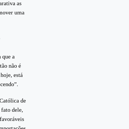
rativa as
omover uma
o
s
a que a
tão não é
hoje, está
scendo”.
Católica de
fato dele,
 favoráveis
importações