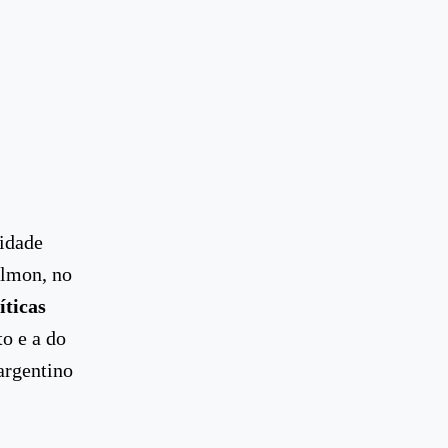
sidade
almon, no
íticas
o e a do
argentino