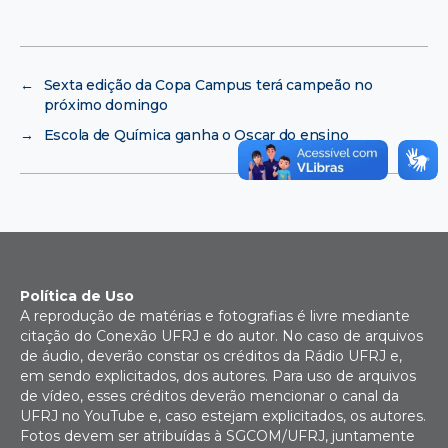
←
Sexta edição da Copa Campus terá campeão no
próximo domingo
→
Escola de Química ganha o Oscar do ensino
Política de Uso
A reprodução de matérias e fotografias é livre mediante
citação do Conexão UFRJ e do autor. No caso de arquivos
de áudio, deverão constar os créditos da Rádio UFRJ e,
em sendo explicitados, dos autores. Para uso de arquivos
de vídeo, esses créditos deverão mencionar o canal da
UFRJ no YouTube e, caso estejam explicitados, os autores.
Fotos devem ser atribuídas à SGCOM/UFRJ, juntamente