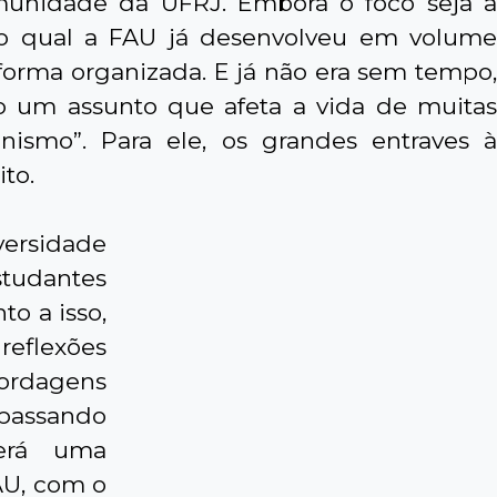
munidade da UFRJ. Embora o foco seja a
o qual a FAU já desenvolveu em volume
 forma organizada. E já não era sem tempo,
o um assunto que afeta a vida de muitas
ismo”. Para ele, os grandes entraves à
to.
versidade
studantes
to a isso,
reflexões
bordagens
 passando
cerá uma
AU, com o