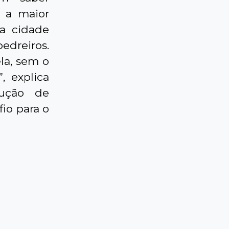
a a maior
da cidade
pedreiros.
la, sem o
, explica
dução de
io para o