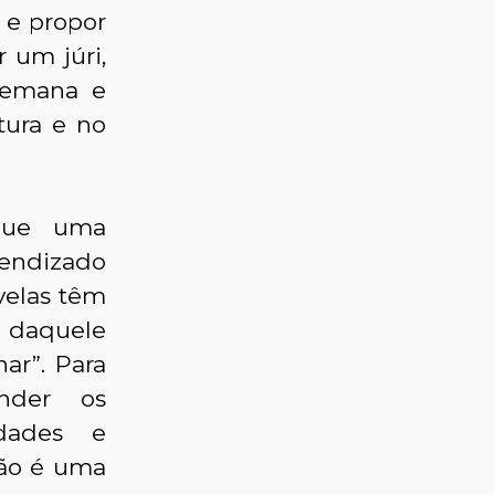
 e propor
 um júri,
semana e
tura e no
 que uma
rendizado
velas têm
e daquele
ar”. Para
nder os
dades e
Não é uma