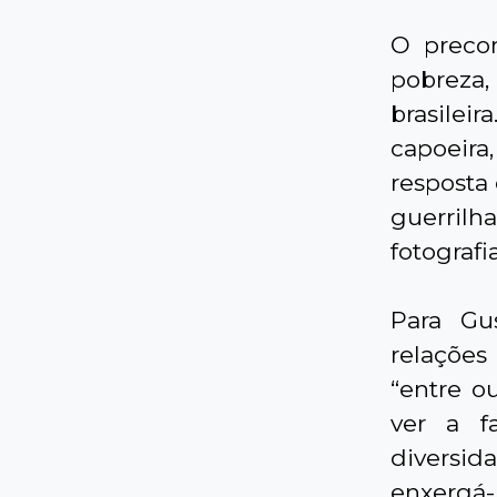
O preco
pobreza,
brasilei
capoeira,
resposta 
guerrilh
fotografia
Para Gus
relações 
“entre o
ver a f
diversi
enxerg