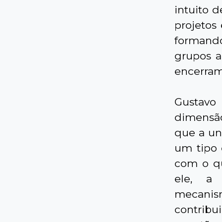
intuito 
projetos
formand
grupos a
encerram
Gustavo
dimensão
que a uni
um tipo 
com o qu
ele, a
mecani
contribu