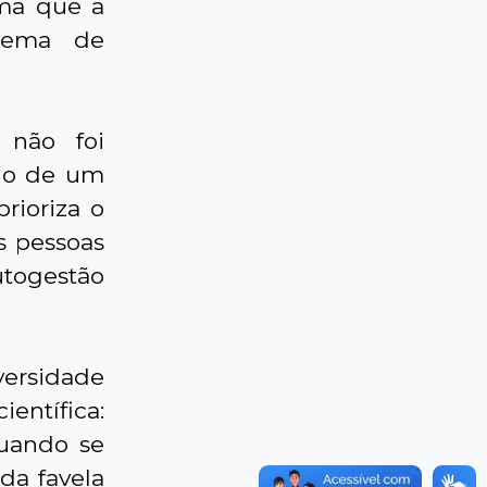
rma que a
blema de
 não foi
ado de um
rioriza o
s pessoas
utogestão
versidade
entífica:
quando se
 da favela