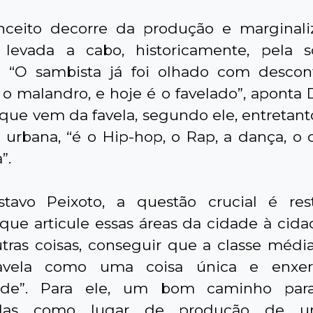
nceito decorre da produção e marginali
 levada a cabo, historicamente, pela 
ra. “O sambista já foi olhado com descon
 o malandro, e hoje é o favelado”, aponta 
que vem da favela, segundo ele, entretanto
a urbana, “é o Hip-hop, o Rap, a dança, o 
”.
tavo Peixoto, a questão crucial é res
que articule essas áreas da cidade à cidad
utras coisas, conseguir que a classe médi
avela como uma coisa única e enxe
dade”. Para ele, um bom caminho para
á-las como lugar de produção de u