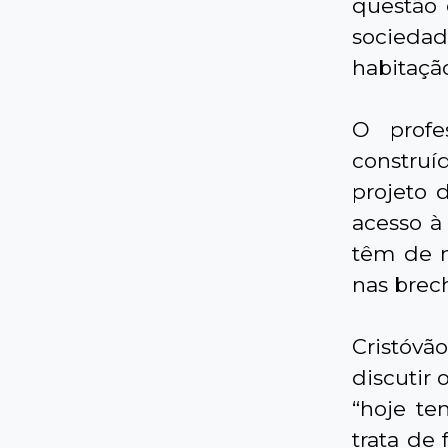
questão 
socieda
habitação
O profe
construí
projeto 
acesso à
têm de m
nas brech
Cristóvã
discutir
“hoje te
trata de 