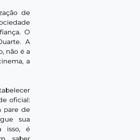
zação de
sociedade
fiança. O
Duarte. A
, não é a
cinema, a
tabelecer
e oficial:
a pare de
rgue sua
 isso, é
m saber