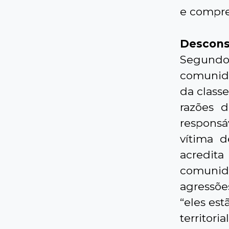
e compre
Descons
Segundo
comunida
da class
razões 
responsá
vítima d
acredita
comunid
agressões
“eles es
territori