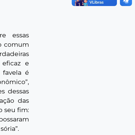
re essas
nso comum
rdadeiras
eficaz e
 favela é
onômico”,
es dessas
ação das
o seu fim:
apossaram
ória”.