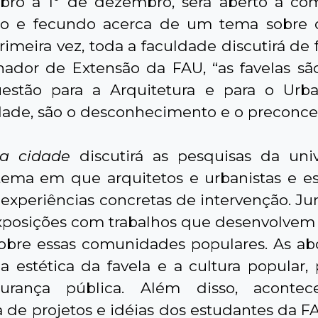
bro a 1º de dezembro, será aberto à co
lo e fecundo acerca de um tema sobre 
rimeira vez, toda a faculdade discutirá de
ador de Extensão da FAU, “as favelas sã
tão para a Arquitetura e para o Urban
ade, são o desconhecimento e o preconcei
 a cidade
discutirá as pesquisas da uni
tema em que arquitetos e urbanistas e e
 experiências concretas de intervenção. Jun
xposições com trabalhos que desenvolvem 
 sobre essas comunidades populares. As a
a estética da favela e a cultura popular,
urança pública. Além disso, aconte
 de projetos e idéias dos estudantes da F