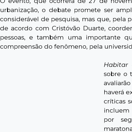
O evento, que ocorrerá de 27 de novem
urbanização, o debate promete ser amp
considerável de pesquisa, mas que, pela p
de acordo com Cristóvão Duarte, coorden
pessoas, e também uma importante ques
compreensão do fenômeno, pela universid
Habitar
sobre o 
avaliarão
haverá e
críticas
incluem 
por seg
maratona