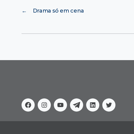
←
Drama só em cena
Facebook
Instagram
Youtube
Telegram
Linkedin
Twitter