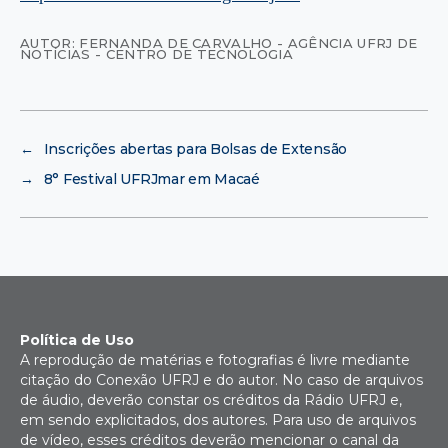
AUTOR: FERNANDA DE CARVALHO - AGÊNCIA UFRJ DE
NOTÍCIAS - CENTRO DE TECNOLOGIA
←
Inscrições abertas para Bolsas de Extensão
→
8° Festival UFRJmar em Macaé
Política de Uso
A reprodução de matérias e fotografias é livre mediante
citação do Conexão UFRJ e do autor. No caso de arquivos
de áudio, deverão constar os créditos da Rádio UFRJ e,
em sendo explicitados, dos autores. Para uso de arquivos
de vídeo, esses créditos deverão mencionar o canal da