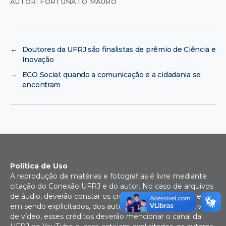
AUTOR: FORTUNATO MAURO
←
Doutores da UFRJ são finalistas de prêmio de Ciência e
Inovação
→
ECO Social: quando a comunicação e a cidadania se
encontram
Política de Uso
A reprodução de matérias e fotografias é livre mediante
citação do Conexão UFRJ e do autor. No caso de arquivos
de áudio, deverão constar os créditos da Rádio UFRJ e,
em sendo explicitados, dos autores. Para uso de arquivos
de vídeo, esses créditos deverão mencionar o canal da