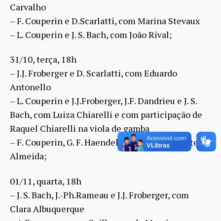
Carvalho
– F. Couperin e D.Scarlatti, com Marina Stevaux
–
L. Couperin e J. S. Bach, com João Rival;
31/10, terça, 18h
– J.J. Froberger e D. Scarlatti, com Eduardo
Antonello
–
L. Couperin e J.J.Froberger, J.F. Dandrieu e J. S.
Bach,
com Luiza Chiarelli e com participação de
Raquel Chiarelli
na viola de gamba
–
F. Couperin, G. F. Haendel e J. S. Bach, com Stella
Almeida;
01/11, quarta, 18h
– J. S. Bach, J.-Ph.Rameau e J.J. Froberger, com
Clara
Albuquerque