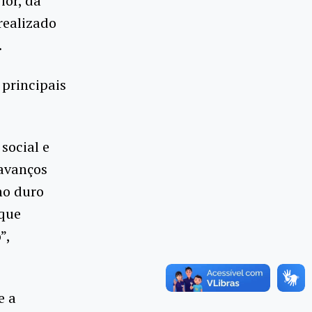
ior, da
realizado
.
principais
social e
 avanços
no duro
 que
”,
e a