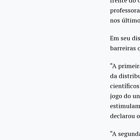
frente do 
professora
nos último
Em seu di
barreiras 
“A primeir
da distrib
científico
jogo do un
estimulam
declarou o
“A segunda