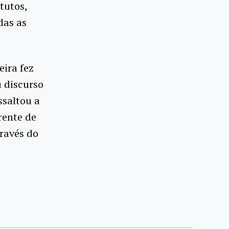
tutos,
das as
eira fez
 discurso
ssaltou a
rente de
ravés do