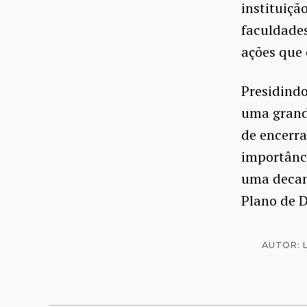
instituiçã
faculdades
ações que 
Presidindo
uma grand
de encerra
importânc
uma decani
Plano de D
AUTOR: 