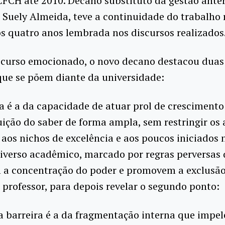
CFCH até 2010. Decano substituto da gestão anter
 Suely Almeida, teve a continuidade do trabalho 
s quatro anos lembrada nos discursos realizados
scurso emocionado, o novo decano destacou duas 
que se põem diante da universidade:
a é a da capacidade de atuar prol de crescimento 
uição do saber de forma ampla, sem restringir os
s aos nichos de excelência e aos poucos iniciados 
iverso acadêmico, marcado por regras perversas
 a concentração do poder e promovem a exclusão
 professor, para depois revelar o segundo ponto:
 barreira é a da fragmentação interna que impel