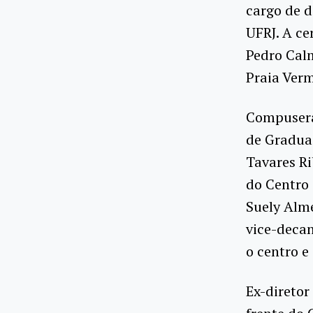
cargo de d
UFRJ. A ce
Pedro Cal
Praia Verm
Compuseram
de Graduaç
Tavares Ri
do Centro 
Suely Alme
vice-deca
o centro e
Ex-diretor