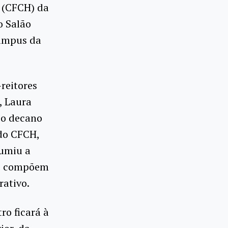
s (CFCH) da
o Salão
campus da
reitores
, Laura
; o decano
 do CFCH,
sumiu a
ue compõem
rativo.
ro ficará à