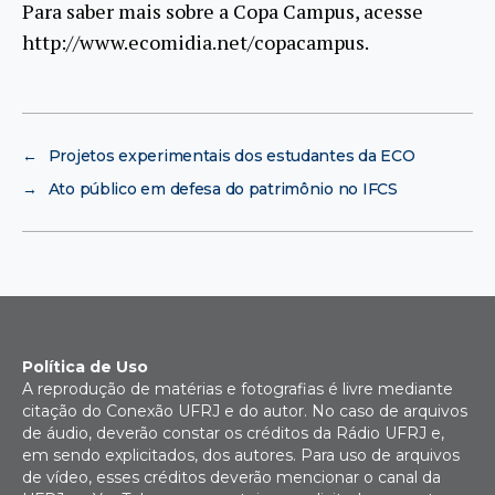
Para saber mais sobre a Copa Campus, acesse
http://www.ecomidia.net/copacampus.
←
Projetos experimentais dos estudantes da ECO
→
Ato público em defesa do patrimônio no IFCS
Política de Uso
A reprodução de matérias e fotografias é livre mediante
citação do Conexão UFRJ e do autor. No caso de arquivos
de áudio, deverão constar os créditos da Rádio UFRJ e,
em sendo explicitados, dos autores. Para uso de arquivos
de vídeo, esses créditos deverão mencionar o canal da