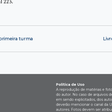
l 223.
primeira turma
Liv
Política de Uso
A reprodução de matérias e fot
do autor. No caso de arquivos d
em sendo explicitados, dos autor
deverão mencionar o canal da U
autores. Fotos devem ser atri