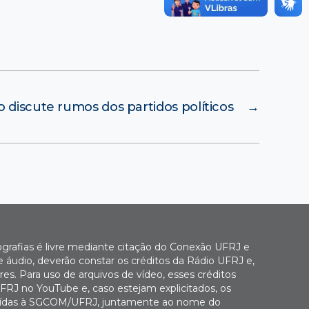
ro discute rumos dos partidos políticos
→
ografias é livre mediante citação do Conexão UFRJ e
e áudio, deverão constar os créditos da Rádio UFRJ e,
es. Para uso de arquivos de vídeo, esses créditos
FRJ no YouTube e, caso estejam explicitados, os
buídas à SGCOM/UFRJ, juntamente ao nome do