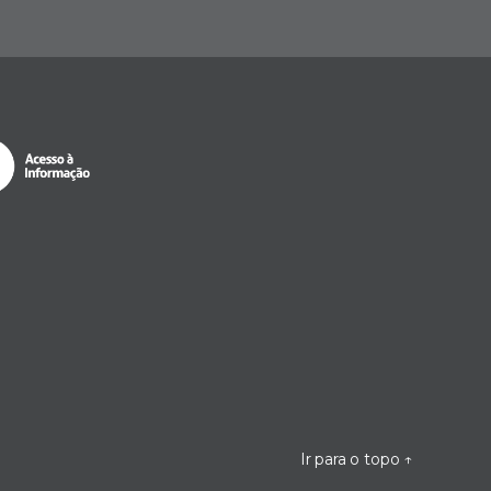
Ir para o topo
↑