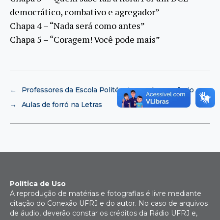
democrático, combativo e agregador”
Chapa 4 – “Nada será como antes”
Chapa 5 – “Coragem! Você pode mais”
←
Professores da Escola Politécnica ganham prêmio
→
Aulas de forró na Letras
Política de Uso
A reprodução de matérias e fotografias é livre mediante
citação do Conexão UFRJ e do autor. No caso de arquivos
de áudio, deverão constar os créditos da Rádio UFRJ e,