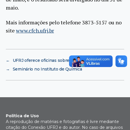
maio.
Mais informações pelo telefone 3873-5157 ou no
site
www.cfch.ufrj.br
←
UFRJ oferece oficinas sobre Diversidade Sexual
→
Seminário no Instituto de Química
Política de Uso
A reprodução de matérias e fotografias é livre mediante
citação do Conexão UFRJ e do autor. No caso de arquivos