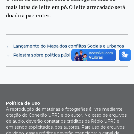
mais latas de leite em pó. O leite arrecadado será
doado a pacientes.
←
Lançamento do Mapa dos conflitos Sociais e urbanos
→
Palestra sobre política pública na área de saúde
Política de Uso
A reprodução de matérias e fotografias é livre mediante
citação do Conexão UFRJ e do autor. No caso de arquivos
de áudio, deverão constar os créditos da Rádio UFRJ e,
em sendo explicitados, dos autores. Para uso de arquivos
de vídeo, esses créditos deverão mencionar o canal da