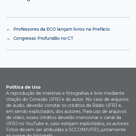
←
Professores da ECO lançam livros na Prefácio
→
Congresso Profundão no CT
Política de Uso
A reprodução de matérias e fotografias é livre mediante
citação do Conexão UFRJ e do autor. No caso de arquivos
de áudio, deverão constar os créditos da Rádio UFRJ e,
em sendo explicitados, dos autores. Para uso de arquivos
de vídeo, esses créditos deverão mencionar o canal da
UFRJ no YouTube e, caso estejam explicitados, os autores.
Fotos devem ser atribuídas à SGCOM/UFRJ, juntamente
ao nome do fotógrafo.