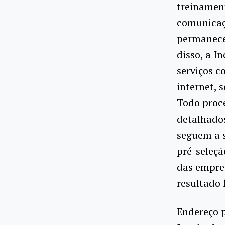
treinament
comunicaç
permanece
disso, a I
serviços c
internet, 
Todo proce
detalhados
seguem a s
pré-seleçã
das empres
resultado 
Endereço 