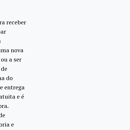
ra receber
par
s
 uma nova
 ou a ser
 de
ha do
de entrega
atuita e é
ora.
de
oria e