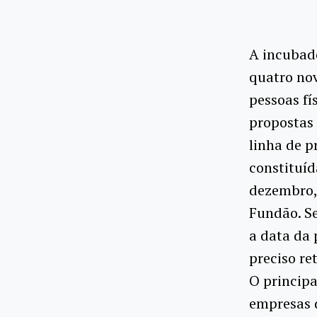
A incubad
quatro nov
pessoas fí
propostas
linha de p
constituíd
dezembro,
Fundão. Se
a data da 
preciso re
O principa
empresas d