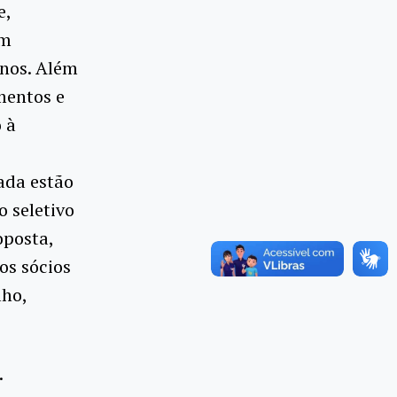
e,
em
nos. Além
mentos e
 à
ada estão
 seletivo
oposta,
os sócios
lho,
.