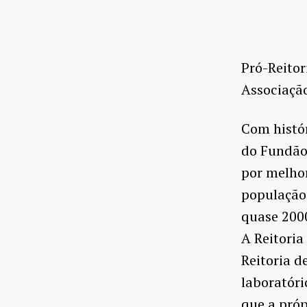
Pró-Reitor
Associaçã
Com histór
do Fundão,
por melhor
população
quase 200
A Reitoria
Reitoria d
laboratóri
que a próp