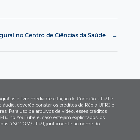
gural no Centro de Ciências da Saúde
→
ografias é livre mediante citação do Conexão UFRJ e
e áudio, deverão constar os créditos da Rádio UFRJ e,
es. Para uso de arquivos de vídeo, esses créditos
FRJ no YouTube e, caso estejam explicitados, os
buídas à SGCOM/UFRJ, juntamente ao nome do