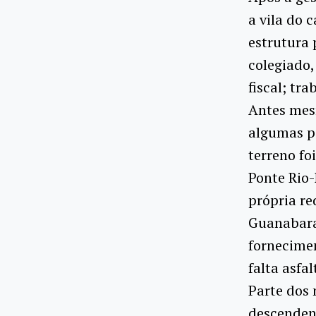
a vila do 
estrutura 
colegiado,
fiscal; tr
Antes mes
algumas pe
terreno fo
Ponte Rio-
própria re
Guanabara.
fornecimen
falta asfa
Parte dos 
descenden