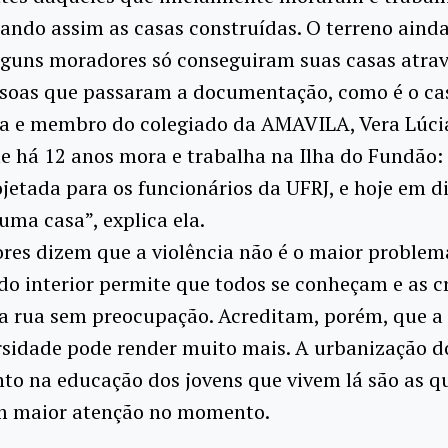
dando assim as casas construídas. O terreno ainda
lguns moradores só conseguiram suas casas atrav
ssoas que passaram a documentação, como é o ca
ia e membro do colegiado da AMAVILA, Vera Lúci
ue há 12 anos mora e trabalha na Ilha do Fundão: 
ojetada para os funcionários da UFRJ, e hoje em dia
uma casa”, explica ela.
es dizem que a violência não é o maior problem
do interior permite que todos se conheçam e as c
a rua sem preocupação. Acreditam, porém, que a 
rsidade pode render muito mais. A urbanização do
to na educação dos jovens que vivem lá são as q
m maior atenção no momento.