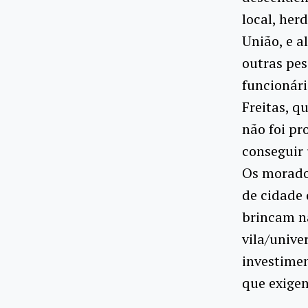
local, her
União, e a
outras pe
funcionár
Freitas, q
não foi pr
conseguir 
Os morador
de cidade 
brincam n
vila/unive
investimen
que exige