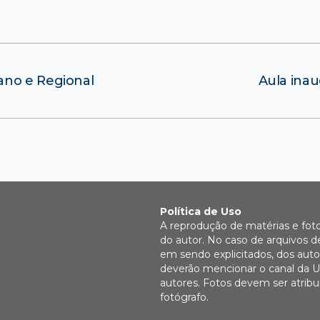
ano e Regional
Aula inau
Política de Uso
A reprodução de matérias e fot
do autor. No caso de arquivos d
em sendo explicitados, dos autor
deverão mencionar o canal da U
autores. Fotos devem ser atri
fotógrafo.