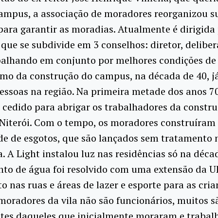
campus, a associação de moradores reorganizou s
para garantir as moradias. Atualmente é dirigida
 que se subdivide em 3 conselhos: diretor, deliber
abalhando em conjunto por melhores condições de 
mo da construção do campus, na década de 40, j
ssoas na região. Na primeira metade dos anos 70
i cedido para abrigar os trabalhadores da constr
Niterói. Com o tempo, os moradores construíram
de de esgotos, que são lançados sem tratamento 
 A Light instalou luz nas residências só na décad
to de água foi resolvido com uma extensão da U
lto nas ruas e áreas de lazer e esporte para as cria
moradores da vila não são funcionários, muitos s
tes daqueles que inicialmente moraram e traba