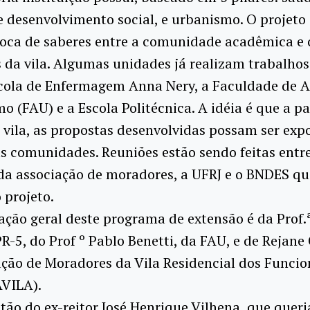
 desenvolvimento social, e urbanismo. O projeto 
oca de saberes entre a comunidade acadêmica e 
da vila. Algumas unidades já realizam trabalhos 
cola de Enfermagem Anna Nery, a Faculdade de A
o (FAU) e a Escola Politécnica. A idéia é que a pa
vila, as propostas desenvolvidas possam ser exp
s comunidades. Reuniões estão sendo feitas entre
a associação de moradores, a UFRJ e o BNDES qu
 projeto.
ção geral deste programa de extensão é da Prof.
PR-5, do Prof º Pablo Benetti, da FAU, e de Rejane
ção de Moradores da Vila Residencial dos Funcio
VILA).
tão do ex-reitor José Henrique Vilhena, que quer