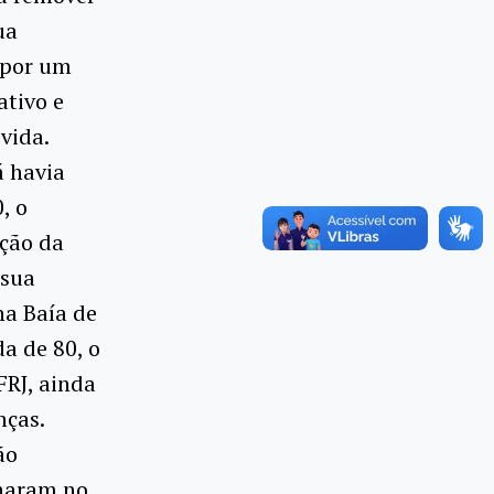
ua
 por um
ativo e
vida.
á havia
, o
ução da
 sua
na Baía de
a de 80, o
FRJ, ainda
nças.
ão
lharam no