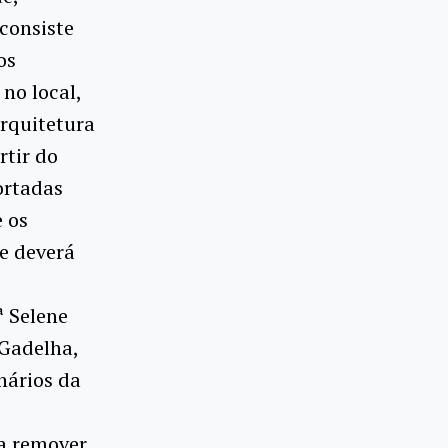
consiste
os
no local,
rquitetura
rtir do
ortadas
 os
e deverá
ª Selene
 Gadelha,
nários da
ia remover