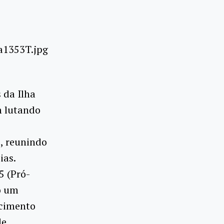
 da Ilha
m lutando
, reunindo
ias.
5 (Pró-
mo um
ecimento
e,