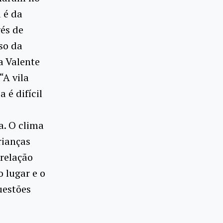
 é da
és de
so da
a Valente
“A vila
 é difícil
a. O clima
rianças
relação
 lugar e o
uestões