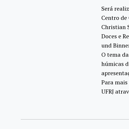
Será reali
Centro de 
Christian 
Doces e Re
und Binnen
O tema da 
húmicas di
apresentaç
Para mais 
UFRJ atrav