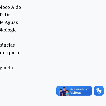
bloco A do
º Dr.
 de Águas
ökologie
tâncias
rar que a
.
gia da