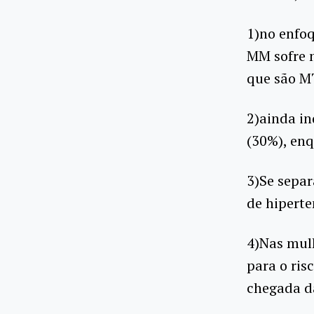
1)no enfo
MM sofre m
que são M
2)ainda i
(30%), en
3)Se sepa
de hipert
4)Nas mulh
para o ris
chegada d