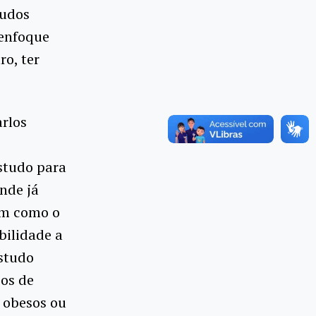
tudos
 enfoque
o, ter
arlos
estudo para
nde já
sim como o
bilidade a
estudo
sos de
 obesos ou