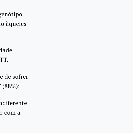
genótipo
do àqueles
idade
TT.
 de sofrer
 (88%);
ndiferente
to com a