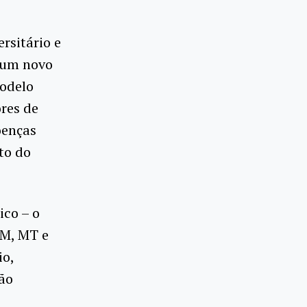
rsitário e
e um novo
modelo
ores de
oenças
to do
co – o
MM, MT e
io,
são