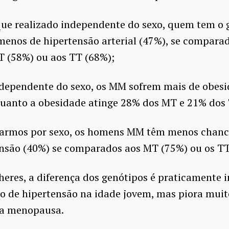
que realizado independente do sexo, quem tem o 
enos de hipertensão arterial (47%), se compara
T (58%) ou aos TT (68%);
ndependente do sexo, os MM sofrem mais de obes
quanto a obesidade atinge 28% dos MT e 21% dos 
rarmos por sexo, os homens MM têm menos chance
ensão (40%) se comparados aos MT (75%) ou os TT
eres, a diferença dos genótipos é praticamente i
co de hipertensão na idade jovem, mas piora mui
a menopausa.