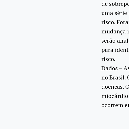
de sobrepe
uma série
risco. For
mudança no
serão anal
para ident
risco.
Dados – As
no Brasil.
doenças. O
miocárdio 
ocorrem em