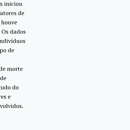
s iniciou
atores de
e houve
. Os dados
indivíduos
upo de
 de morte
 de
agudo do
res e
volvidos.