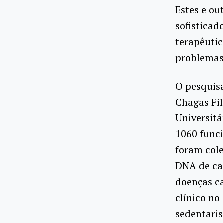
Estes e ou
sofisticad
terapêutic
problemas 
O pesquisa
Chagas Fil
Universitá
1060 funci
foram cole
DNA de cad
doenças ca
clínico no
sedentaris