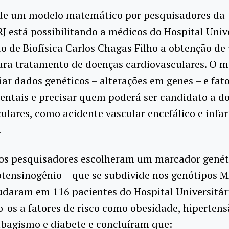
 de um modelo matemático por pesquisadores da
 está possibilitando a médicos do Hospital Unive
to de Biofísica Carlos Chagas Filho a obtenção d
ara tratamento de doenças cardiovasculares. O 
iar dados genéticos – alterações em genes – e fat
entais e precisar quem poderá ser candidato a d
ulares, como acidente vascular encefálico e infar
.
 os pesquisadores escolheram um marcador genéti
otensinogênio – que se subdivide nos genótipos 
udaram em 116 pacientes do Hospital Universitár
-os a fatores de risco como obesidade, hiperten
tabagismo e diabete e concluíram que: