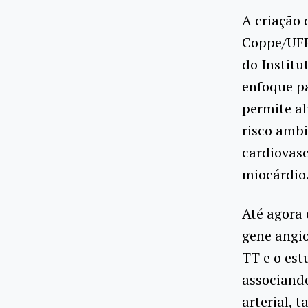
A criação
Coppe/UFRJ
do Institu
enfoque p
permite al
risco ambi
cardiovasc
miocárdio
Até agora
gene angi
TT e o est
associando
arterial, 