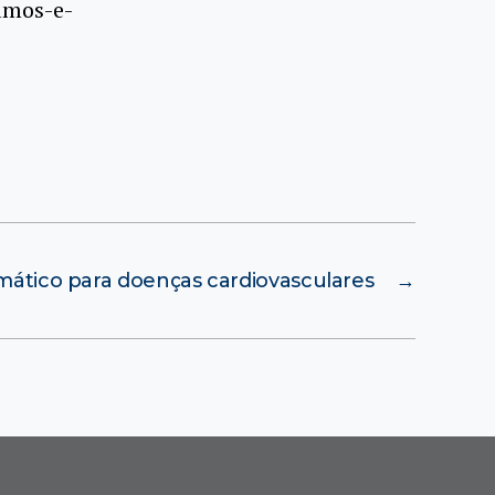
amos-e-
ático para doenças cardiovasculares
→