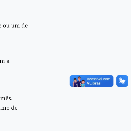
te ou um de
om a
 mês.
ermo de