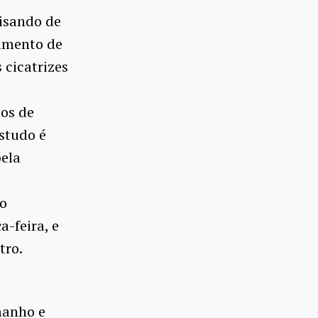
cisando de
tamento de
 cicatrizes
ios de
estudo é
pela
ao
-feira, e
tro.
manho e