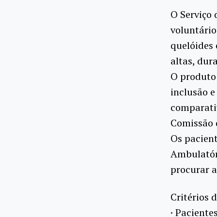
O Serviço 
voluntário
quelóides 
altas, dur
O produto 
inclusão e
comparativ
Comissão d
Os pacient
Ambulatóri
procurar a
Critérios 
· Paciente