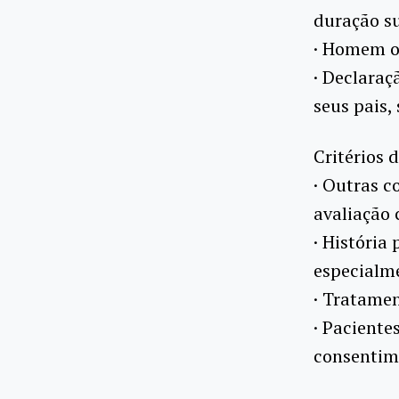
duração su
· Homem o
· Declaraç
seus pais,
Critérios 
· Outras c
avaliação c
· História
especialme
· Tratamen
· Paciente
consentim