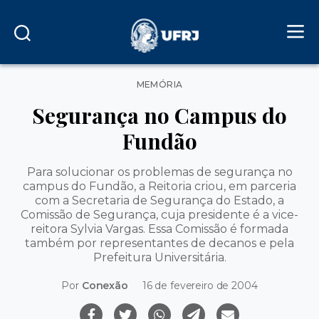
Categorias
MEMÓRIA
Segurança no Campus do
Fundão
Para solucionar os problemas de segurança no
campus do Fundão, a Reitoria criou, em parceria
com a Secretaria de Segurança do Estado, a
Comissão de Segurança, cuja presidente é a vice-
reitora Sylvia Vargas. Essa Comissão é formada
também por representantes de decanos e pela
Prefeitura Universitária.
Por
Conexão
16 de fevereiro de 2004