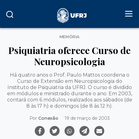
Categorias
MEMÓRIA
Psiquiatria oferece Curso de
Neuropsicologia
Há quatro anos o Prof. Paulo Mattos coordena o
Curso de Extensão em Neuropsicologia do
Instituto de Psiquiatria da UFRJ. O curso é dividido
em módulos e ministrado durante o ano. Em 2003,
contará com 6 módulos, realizados aos sábados (de
8 às 17 h) e domingos (de 8 às 12 h).
Por
Conexão
19 de março de 2003