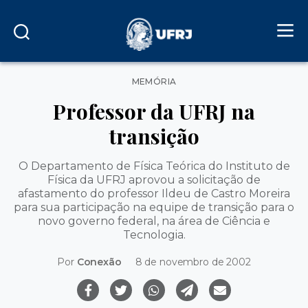
Categorias
MEMÓRIA
Professor da UFRJ na
transição
O Departamento de Física Teórica do Instituto de
Física da UFRJ aprovou a solicitação de
afastamento do professor Ildeu de Castro Moreira
para sua participação na equipe de transição para o
novo governo federal, na área de Ciência e
Tecnologia.
Por
Conexão
8 de novembro de 2002