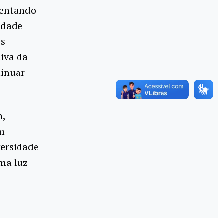
esentando
idade
Os
tiva da
tinuar
n,
om
versidade
uma luz