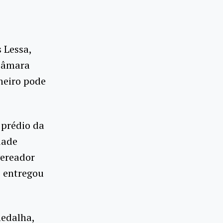
 Lessa,
 Câmara
neiro pode
 prédio da
dade
vereador
 entregou
medalha,