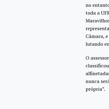
no entanto
toda a UF
Maravilhos
representa
Câmara, e
lutando em
O assessor
classifico
alfinetada
nunca será
própria”.