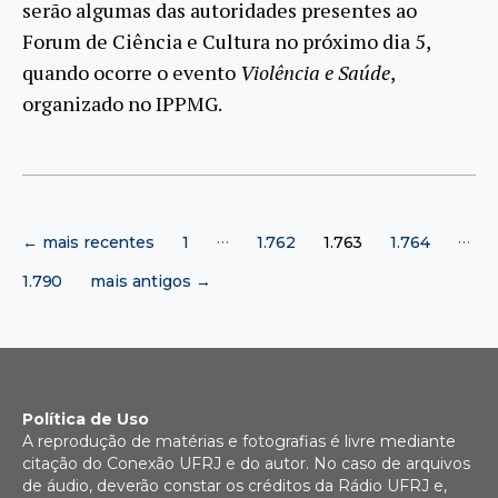
serão algumas das autoridades presentes ao
Forum de Ciência e Cultura no próximo dia 5,
quando ocorre o evento
Violência e Saúde
,
organizado no IPPMG.
Paginação
…
…
←
mais recentes
1
1.762
1.763
1.764
de
posts
1.790
mais antigos
→
Política de Uso
A reprodução de matérias e fotografias é livre mediante
citação do Conexão UFRJ e do autor. No caso de arquivos
de áudio, deverão constar os créditos da Rádio UFRJ e,