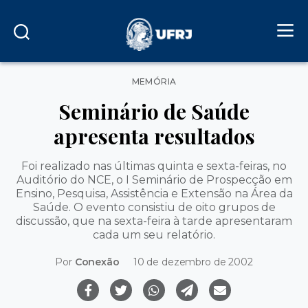
Categorias
MEMÓRIA
Seminário de Saúde
apresenta resultados
Foi realizado nas últimas quinta e sexta-feiras, no
Auditório do NCE, o I Seminário de Prospecção em
Ensino, Pesquisa, Assistência e Extensão na Área da
Saúde. O evento consistiu de oito grupos de
discussão, que na sexta-feira à tarde apresentaram
cada um seu relatório.
Por
Conexão
10 de dezembro de 2002