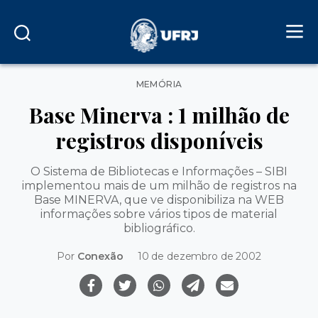
Categorias
MEMÓRIA
Base Minerva : 1 milhão de
registros disponíveis
O Sistema de Bibliotecas e Informações – SIBI
implementou mais de um milhão de registros na
Base MINERVA, que ve disponibiliza na WEB
informações sobre vários tipos de material
bibliográfico.
Por
Conexão
10 de dezembro de 2002