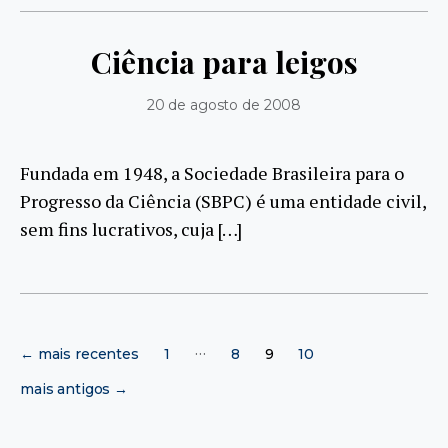
Ciência para leigos
20 de agosto de 2008
Fundada em 1948, a Sociedade Brasileira para o
Progresso da Ciência (SBPC) é uma entidade civil,
sem fins lucrativos, cuja […]
Paginação
…
←
mais recentes
1
8
9
10
de
posts
mais antigos
→