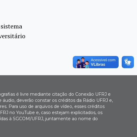
 sistema
ersitário
ografias é livre mediante citação do Conexão UFRJ e
e áudio, deverão constar os créditos da Rádio UFRJ e,
es. Para uso de arquivos de vídeo, esses créditos
FRJ no YouTube e, caso estejam explicitados, os
buídas à SGCOM/UFRJ, juntamente ao nome do