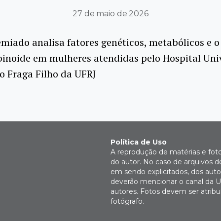
27 de maio de 2026
miado analisa fatores genéticos, metabólicos e o
inoide em mulheres atendidas pelo Hospital Univ
o Fraga Filho da UFRJ
Política de Uso
A reprodução de matérias e fot
do autor. No caso de arquivos d
em sendo explicitados, dos autor
deverão mencionar o canal da U
autores. Fotos devem ser atri
fotógrafo.