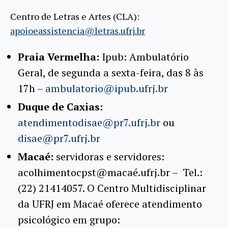
Centro de Letras e Artes (CLA):
apoioeassistencia@letras.ufrj.br
Praia Vermelha:
Ipub: Ambulatório
Geral, de segunda a sexta-feira, das 8 às
17h –
ambulatorio@ipub.ufrj.br
Duque de Caxias:
atendimentodisae@pr7.ufrj.br
ou
disae@pr7.ufrj.br
Macaé:
servidoras e servidores:
acolhimentocpst@macaé.ufrj.br – Tel.:
(22) 21414057. O Centro Multidisciplinar
da UFRJ em Macaé oferece atendimento
psicológico em grupo: