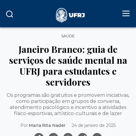
Categorias
SAÚDE
Janeiro Branco: guia de
serviços de saúde mental na
UFRJ para estudantes e
servidores
Os programas são gratuitos e promovem iniciativas,
como participação em grupos de conversa,
atendimento psicológico e incentivo a atividades
físico-esportivas, artístico-culturais e de lazer
Por
Maria Rita Nader
24 de janeiro de 2025