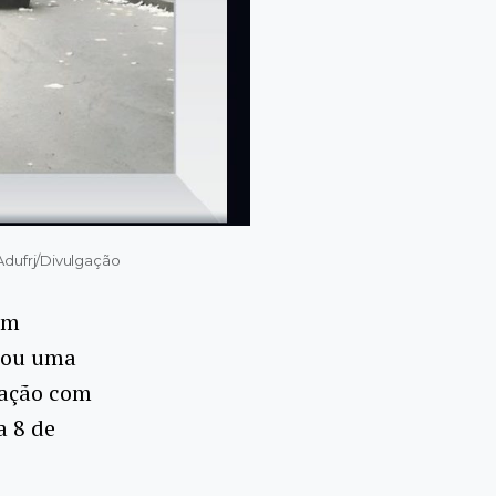
Adufrj/Divulgação
em
izou uma
ração com
a 8 de