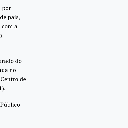
a por
de país,
o com a
a
ourado do
inua no
o Centro de
1).
 Público