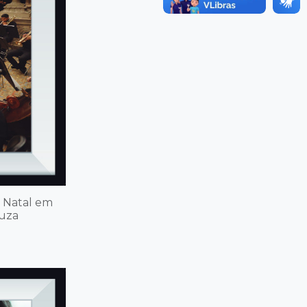
e Natal em
ouza