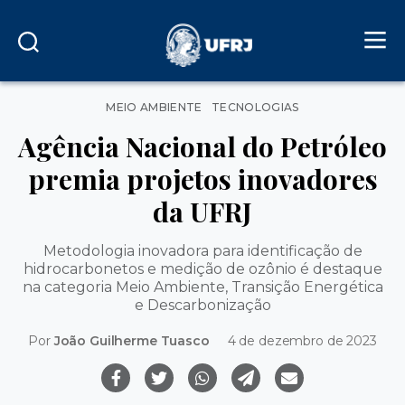
Categorias
MEIO AMBIENTE
TECNOLOGIAS
Agência Nacional do Petróleo
premia projetos inovadores
da UFRJ
Metodologia inovadora para identificação de
hidrocarbonetos e medição de ozônio é destaque
na categoria Meio Ambiente, Transição Energética
e Descarbonização
Por
João Guilherme Tuasco
4 de dezembro de 2023