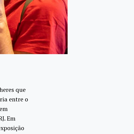
lheres que
ria entre o
Tem
RJ. Em
exposição