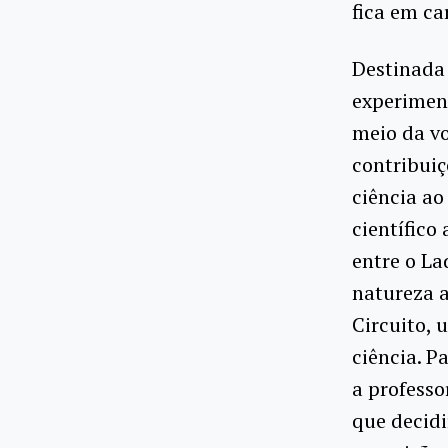
fica em ca
Destinada 
experiment
meio da v
contribuiç
ciência ao
científico
entre o La
natureza a
Circuito, 
ciência. P
a professo
que decidi