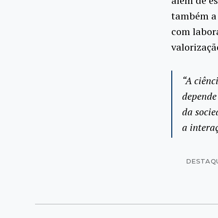
além de es
também a 
com labora
valorizaçã
“A ciênc
depende 
da socie
a intera
DESTAQ