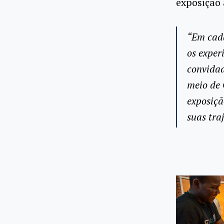
exposição 
“Em cada
os exper
convidad
meio de 
exposiçã
suas tra