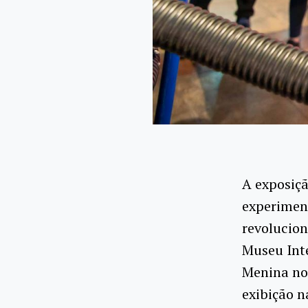
A exposiçã
experiment
revolucion
Museu Inte
Menina no 
exibição n