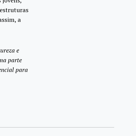
 jovens,
estruturas
assim, a
tureza e
uma parte
encial para