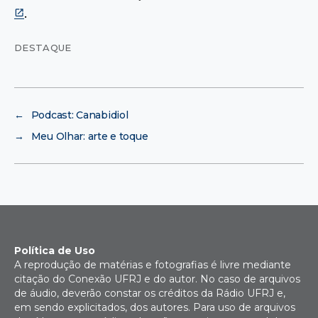
.
DESTAQUE
←
Podcast: Canabidiol
→
Meu Olhar: arte e toque
Política de Uso
A reprodução de matérias e fotografias é livre mediante
citação do Conexão UFRJ e do autor. No caso de arquivos
de áudio, deverão constar os créditos da Rádio UFRJ e,
em sendo explicitados, dos autores. Para uso de arquivos